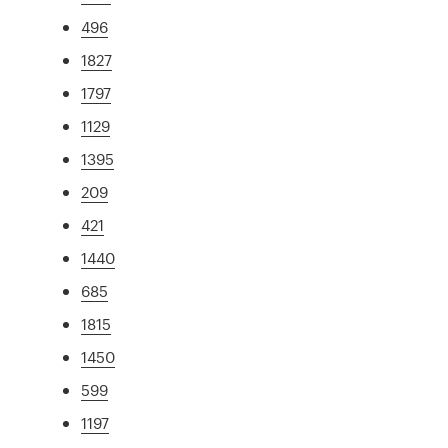
496
1827
1797
1129
1395
209
421
1440
685
1815
1450
599
1197