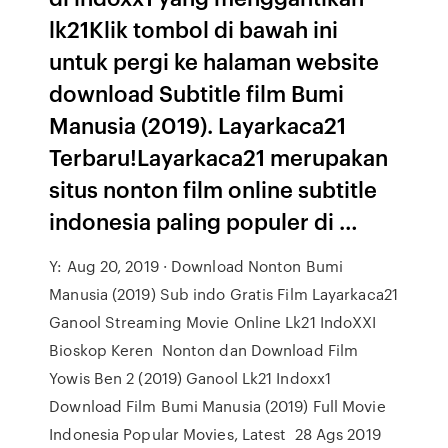
lk21Klik tombol di bawah ini
untuk pergi ke halaman website
download Subtitle film Bumi
Manusia (2019). Layarkaca21
Terbaru!Layarkaca21 merupakan
situs nonton film online subtitle
indonesia paling populer di …
Y: Aug 20, 2019 · Download Nonton Bumi
Manusia (2019) Sub indo Gratis Film Layarkaca21
Ganool Streaming Movie Online Lk21 IndoXXI
Bioskop Keren Nonton dan Download Film
Yowis Ben 2 (2019) Ganool Lk21 Indoxx1
Download Film Bumi Manusia (2019) Full Movie
Indonesia Popular Movies, Latest 28 Ags 2019