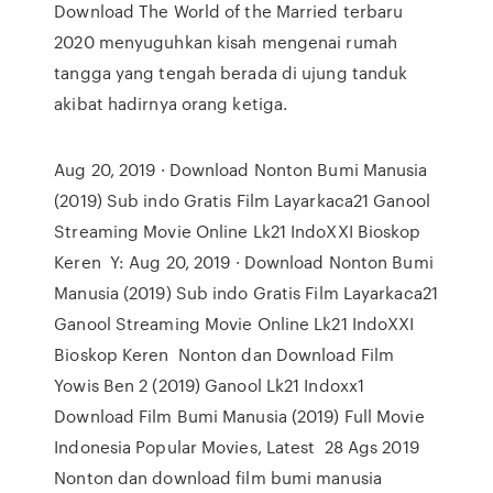
Download The World of the Married terbaru
2020 menyuguhkan kisah mengenai rumah
tangga yang tengah berada di ujung tanduk
akibat hadirnya orang ketiga.
Aug 20, 2019 · Download Nonton Bumi Manusia
(2019) Sub indo Gratis Film Layarkaca21 Ganool
Streaming Movie Online Lk21 IndoXXI Bioskop
Keren Y: Aug 20, 2019 · Download Nonton Bumi
Manusia (2019) Sub indo Gratis Film Layarkaca21
Ganool Streaming Movie Online Lk21 IndoXXI
Bioskop Keren Nonton dan Download Film
Yowis Ben 2 (2019) Ganool Lk21 Indoxx1
Download Film Bumi Manusia (2019) Full Movie
Indonesia Popular Movies, Latest 28 Ags 2019
Nonton dan download film bumi manusia