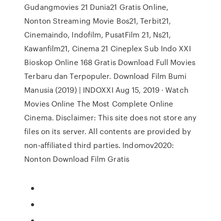
Gudangmovies 21 Dunia21 Gratis Online,
Nonton Streaming Movie Bos21, Terbit21,
Cinemaindo, Indofilm, PusatFilm 21, Ns21,
Kawanfilm21, Cinema 21 Cineplex Sub Indo XXI
Bioskop Online 168 Gratis Download Full Movies
Terbaru dan Terpopuler. Download Film Bumi
Manusia (2019) | INDOXXI Aug 15, 2019 · Watch
Movies Online The Most Complete Online
Cinema. Disclaimer: This site does not store any
files on its server. All contents are provided by
non-affiliated third parties. Indomov2020:
Nonton Download Film Gratis