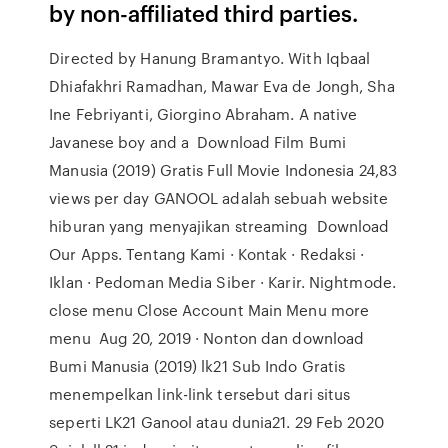
by non-affiliated third parties.
Directed by Hanung Bramantyo. With Iqbaal
Dhiafakhri Ramadhan, Mawar Eva de Jongh, Sha
Ine Febriyanti, Giorgino Abraham. A native
Javanese boy and a Download Film Bumi
Manusia (2019) Gratis Full Movie Indonesia 24,83
views per day GANOOL adalah sebuah website
hiburan yang menyajikan streaming Download
Our Apps. Tentang Kami · Kontak · Redaksi ·
Iklan · Pedoman Media Siber · Karir. Nightmode.
close menu Close Account Main Menu more
menu Aug 20, 2019 · Nonton dan download
Bumi Manusia (2019) lk21 Sub Indo Gratis
menempelkan link-link tersebut dari situs
seperti LK21 Ganool atau dunia21. 29 Feb 2020