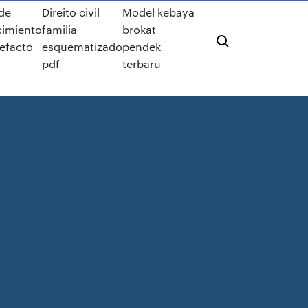
 de
Direito civil
Model kebaya
imiento
familia
brokat
tefacto
esquematizado
pendek
pdf
terbaru