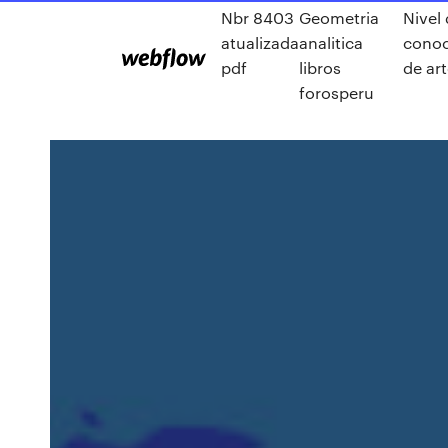
Nbr 8403
Geometria
Nivel
atualizada
analitica
conoc
pdf
libros
de ar
forosperu