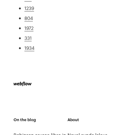
1239
804
1972
331
1934
On the blog
About
Robinson crusoe libro in
Novel sunda laleur