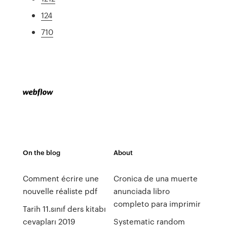
124
710
On the blog
About
Comment écrire une
Cronica de una muerte
nouvelle réaliste pdf
anunciada libro
completo para imprimir
Tarih 11.sınıf ders kitabı
cevapları 2019
Systematic random