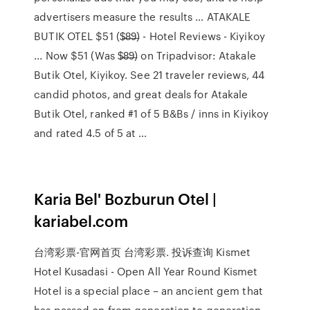
advertisers measure the results … ATAKALE
BUTIK OTEL $51 ($̶8̶9̶) - Hotel Reviews - Kiyikoy
... Now $51 (Was $̶8̶9̶) on Tripadvisor: Atakale
Butik Otel, Kiyikoy. See 21 traveler reviews, 44
candid photos, and great deals for Atakale
Butik Otel, ranked #1 of 5 B&Bs / inns in Kiyikoy
and rated 4.5 of 5 at …
Karia Bel' Bozburun Otel |
kariabel.com
台湾彩票-官网首页 台湾彩票. 投诉查询 Kismet
Hotel Kusadasi - Open All Year Round Kismet
Hotel is a special place – an ancient gem that
has passed on from generation to generation.