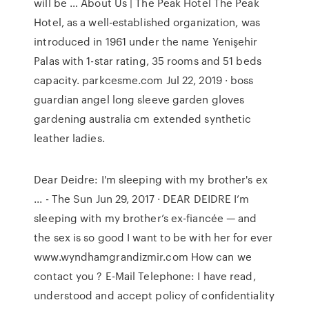
will be … About Us | The Peak Hotel The Peak
Hotel, as a well-established organization, was
introduced in 1961 under the name Yenişehir
Palas with 1-star rating, 35 rooms and 51 beds
capacity. parkcesme.com Jul 22, 2019 · boss
guardian angel long sleeve garden gloves
gardening australia cm extended synthetic
leather ladies.
Dear Deidre: I'm sleeping with my brother's ex
... - The Sun Jun 29, 2017 · DEAR DEIDRE I’m
sleeping with my brother’s ex-fiancée — and
the sex is so good I want to be with her for ever
www.wyndhamgrandizmir.com How can we
contact you ? E-Mail Telephone: I have read,
understood and accept policy of confidentiality