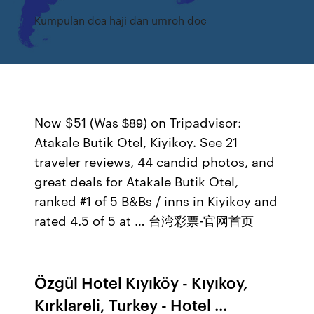
Kumpulan doa haji dan umroh doc
Now $51 (Was $̶8̶9̶) on Tripadvisor:
Atakale Butik Otel, Kiyikoy. See 21
traveler reviews, 44 candid photos, and
great deals for Atakale Butik Otel,
ranked #1 of 5 B&Bs / inns in Kiyikoy and
rated 4.5 of 5 at … 台湾彩票-官网首页
Özgül Hotel Kıyıköy - Kıyıkoy,
Kırklareli, Turkey - Hotel ...