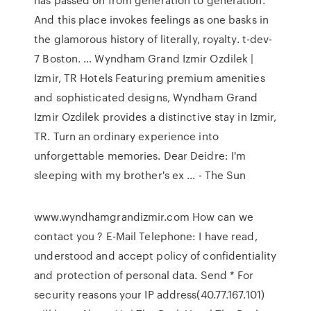
And this place invokes feelings as one basks in
the glamorous history of literally, royalty. t-dev-
7 Boston. … Wyndham Grand Izmir Ozdilek |
Izmir, TR Hotels Featuring premium amenities
and sophisticated designs, Wyndham Grand
Izmir Ozdilek provides a distinctive stay in Izmir,
TR. Turn an ordinary experience into
unforgettable memories. Dear Deidre: I'm
sleeping with my brother's ex ... - The Sun
www.wyndhamgrandizmir.com How can we
contact you ? E-Mail Telephone: I have read,
understood and accept policy of confidentiality
and protection of personal data. Send * For
security reasons your IP address(40.77.167.101)