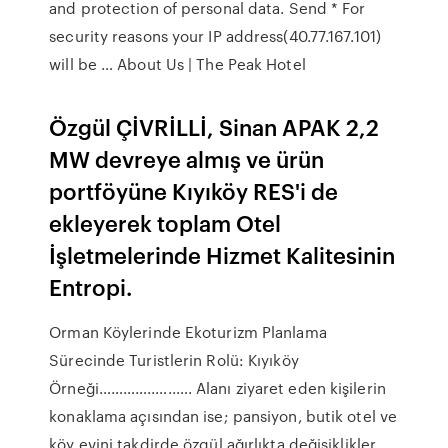
and protection of personal data. Send * For
security reasons your IP address(40.77.167.101)
will be … About Us | The Peak Hotel
Özgül ÇİVRİLLİ, Sinan APAK 2,2
MW devreye almış ve ürün
portföyüne Kıyıköy RES'i de
ekleyerek toplam Otel
İşletmelerinde Hizmet Kalitesinin
Entropi.
Orman Köylerinde Ekoturizm Planlama
Sürecinde Turistlerin Rolü: Kıyıköy
Örneği…………..…..…. Alanı ziyaret eden kişilerin
konaklama açısından ise; pansiyon, butik otel ve
köy evini takdirde özgül ağırlıkta değişiklikler