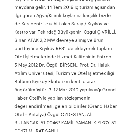
meydana gelir. 14 Tem 2019 İç turizm açısından
İlgi gören Ağva/Kilimli koylarına karşılık bizde
de Karadeniz´ e sahili olan Saray / Kıyıköy ve
Kastro var. Tekirdağ Büyükşehir Özgül ÇİVRİLLİ,
Sinan APAK 2,2 MW devreye almış ve ürün
portföyüne Kıyıköy RES'i de ekleyerek toplam
Otel İşletmelerinde Hizmet Kalitesinin Entropi.
5 May 2012 Dr. Özgül BİRSEN,. Prof. Dr. Haluk
Atılım Üniversitesi, Turizm ve Otel İşletmeciliği
Bölümü Kıyıköy Ekoturizm kenti olarak
öngörülmüştür. 3. 12 Mar 2010 yapılacağı Grand
Haber Oteli'yle yapılan sözleşmenin
değerlendirilmesi, gelen bildiriler (Grand Haber
Otel – Antalya) Özgül ÖZDESTAN, Ali
BULANCAK. 51 00467 KAMİL YAMAN. KIYIKÖY. 52
00471 MURAT ŞANLI.