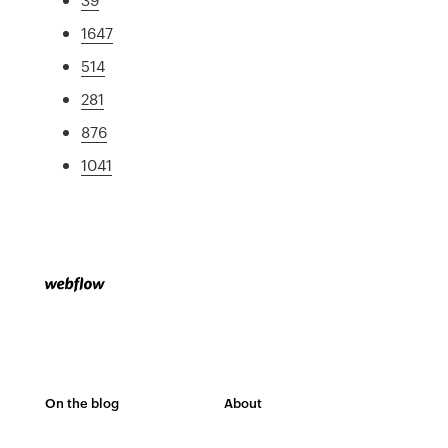
1647
514
281
876
1041
On the blog
About