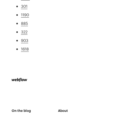
301
1190
885
322
903
1618
On the blog
About