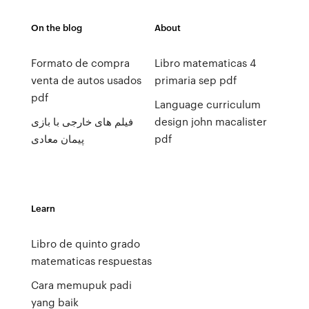
On the blog
About
Formato de compra
Libro matematicas 4
venta de autos usados
primaria sep pdf
pdf
Language curriculum
فیلم های خارجی با بازی
design john macalister
پیمان معادی
pdf
Learn
Libro de quinto grado
matematicas respuestas
Cara memupuk padi
yang baik