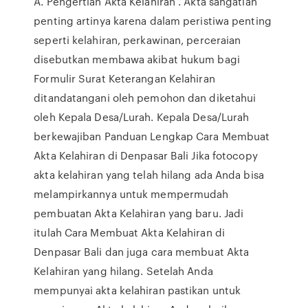
A. Pengertian Akta Kelahiran . Akta sangatlah
penting artinya karena dalam peristiwa penting
seperti kelahiran, perkawinan, perceraian
disebutkan membawa akibat hukum bagi
Formulir Surat Keterangan Kelahiran
ditandatangani oleh pemohon dan diketahui
oleh Kepala Desa/Lurah. Kepala Desa/Lurah
berkewajiban Panduan Lengkap Cara Membuat
Akta Kelahiran di Denpasar Bali Jika fotocopy
akta kelahiran yang telah hilang ada Anda bisa
melampirkannya untuk mempermudah
pembuatan Akta Kelahiran yang baru. Jadi
itulah Cara Membuat Akta Kelahiran di
Denpasar Bali dan juga cara membuat Akta
Kelahiran yang hilang. Setelah Anda
mempunyai akta kelahiran pastikan untuk