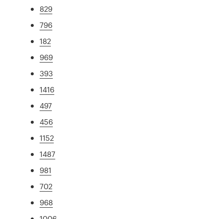
829
796
182
969
393
1416
497
456
1152
1487
981
702
968
1006