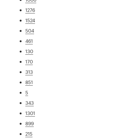
1276
1524
504
461
130
170
313
851
5
343
1301
899
215