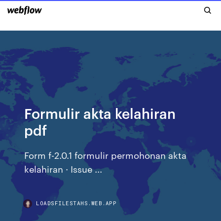
Formulir akta kelahiran
pdf
Form f-2.0.1 formulir permohonan akta
kelahiran · Issue ...
LOADSFILESTAHS.WEB.APP