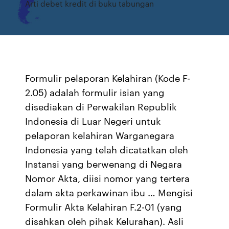
Arti debet kredit di buku tabungan
Formulir pelaporan Kelahiran (Kode F-
2.05) adalah formulir isian yang
disediakan di Perwakilan Republik
Indonesia di Luar Negeri untuk
pelaporan kelahiran Warganegara
Indonesia yang telah dicatatkan oleh
Instansi yang berwenang di Negara
Nomor Akta, diisi nomor yang tertera
dalam akta perkawinan ibu … Mengisi
Formulir Akta Kelahiran F.2-01 (yang
disahkan oleh pihak Kelurahan). Asli