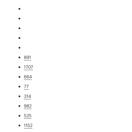
891
1707
664
77
314
982
525
1152