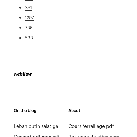
361
1297
785
533
On the blog
About
Lebah putih salatiga
Cours ferraillage pdf
Convert pdf menjadi
Resumen de etica para