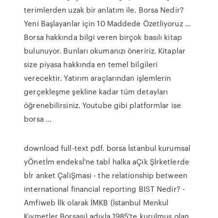
terimlerden uzak bir anlatım ile. Borsa Nedir?
Yeni Başlayanlar için 10 Maddede Özetliyoruz ...
Borsa hakkında bilgi veren birçok basılı kitap
bulunuyor. Bunları okumanızı öneririz. Kitaplar
size piyasa hakkında en temel bilgileri
verecektir. Yatırım araçlarından işlemlerin
gerçekleşme şekline kadar tüm detayları
öğrenebilirsiniz. Youtube gibi platformlar ise
borsa …
download full-text pdf. borsa İstanbul kurumsal
yÖnetİm endeksİ'ne tabİ halka aÇik Şİrketlerde
bİr anket ÇaliŞmasi - the relationship between
international financial reporting BIST Nedir? -
Amfiweb İlk olarak İMKB (İstanbul Menkul
Kıymetler Borsası) adıyla 1985’te kurulmuş olan,