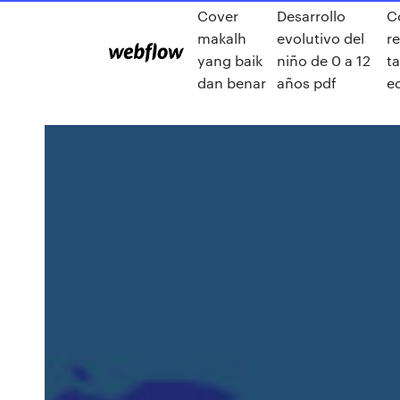
Cover
Desarrollo
C
makalh
evolutivo del
re
yang baik
niño de 0 a 12
ta
dan benar
años pdf
e