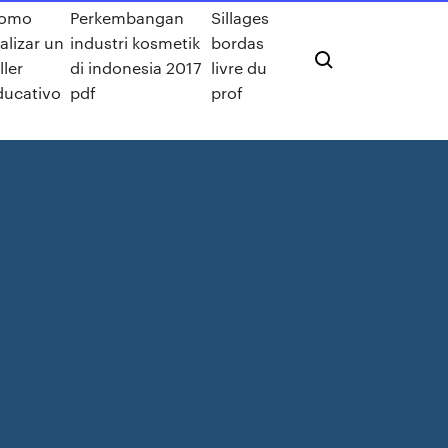
omo
Perkembangan
Sillages
alizar un
industri kosmetik
bordas
ller
di indonesia 2017
livre du
ducativo
pdf
prof