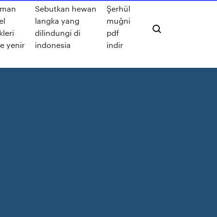
aman
Sebutkan hewan
Şerhül
el
langka yang
muğni
leri
dilindungi di
pdf
e yenir
indonesia
indir