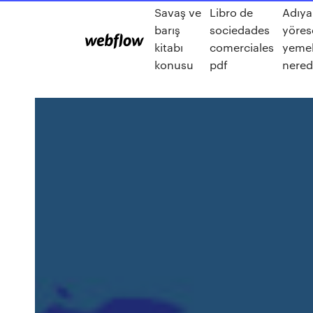
Savaş ve
Libro de
Adıy
barış
sociedades
yöres
kitabı
comerciales
yemek
konusu
pdf
nered